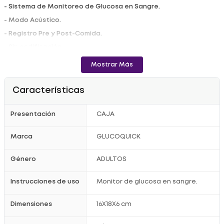
- Sistema de Monitoreo de Glucosa en Sangre.
- Modo Acústico.
- Registro Pre y Post-Comida.
- Sin codificación.
- Eyección de tira para evitar la infección.
Mostrar Más
- 4 configuraciones de alarma.
- 450 memorias de prueba con fecha y hora.
Características
- Promedio para 7/14/21/28/60/90 días.
Presentación
CAJA
- PC link para la gestión de datos.
- Luz de ranura de tiras.
Marca
GLUCOQUICK
- conectividad bloetooth.
Registro sanitario: 2012RD-0002365
Género
ADULTOS
Instrucciones de uso
Monitor de glucosa en sangre.
Dimensiones
16X18X6 cm