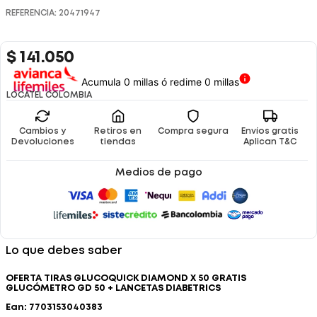
REFERENCIA
:
20471947
$
141
.
050
Acumula 0 millas ó redime 0 millas
LOCATEL COLOMBIA
Cambios y
Retiros en
Compra segura
Envíos gratis
Devoluciones
tiendas
Aplican T&C
Medios de pago
Lo que debes saber
OFERTA TIRAS GLUCOQUICK DIAMOND X 50 GRATIS
GLUCÓMETRO GD 50 + LANCETAS DIABETRICS
Ean: 7703153040383