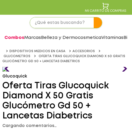
MI CARRITO DE COMPRAS
Combos
Marcas
Belleza y Dermocosmetica
Vitaminas
Bie
DISPOSITIVOS MEDICOS EN CASA
ACCESORIOS
GLUCOMETROS
OFERTA TIRAS GLUCOQUICK DIAMOND X 50 GRATIS
GLUCÓMETRO GD 50 + LANCETAS DIABETRICS
Glucoquick
Oferta Tiras Glucoquick
Diamond X 50 Gratis
Glucómetro Gd 50 +
Lancetas Diabetrics
Cargando comentarios…