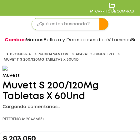
MI CARRITO DE COMPRAS
Combos
Marcas
Belleza y Dermocosmetica
Vitaminas
Bie
DROGUERIA
MEDICAMENTOS
APARATO-DIGESTIVO
MUVETT S 200/120MG TABLETAS X 60UND
Muvett
Muvett S 200/120Mg
Tabletas X 60Und
Cargando comentarios…
REFERENCIA
:
20466851
$
203
.
050