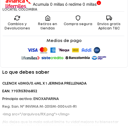
Acumula 0 millas ó redime 0 millas
LOCATEL COLOMBIA
Cambios y
Retiros en
Compra segura
Envíos gratis
Devoluciones
tiendas
Aplican T&C
Medios de pago
Lo que debes saber
CLENOX 40MG/0.4ML X 1 JERINGA PRELLENADA
EAN: 7703153016852
Principio activo: ENOXAPARINA
Reg. San. Nº INVIMA M-2015M-0004411-R1
<img src="/arquivos/RX.png"></img>
¡No dejes que la mala salud limite tu vida! mejora tu bienestar
con Clenox 40Mg/ 0.4Ml Caja X 1 Jeringa Prellenada.