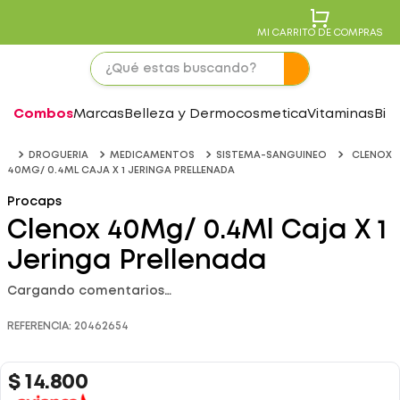
MI CARRITO DE COMPRAS
Combos
Marcas
Belleza y Dermocosmetica
Vitaminas
Bie
DROGUERIA
MEDICAMENTOS
SISTEMA-SANGUINEO
CLENOX
40MG/ 0.4ML CAJA X 1 JERINGA PRELLENADA
Procaps
Clenox 40Mg/ 0.4Ml Caja X 1
Jeringa Prellenada
Cargando comentarios…
REFERENCIA
:
20462654
$
14
.
800