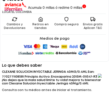
Acumula 0 millas ó redime 0 millas
LOCATEL COLOMBIA
Cambios y
Retiros en
Compra segura
Envíos gratis
Devoluciones
tiendas
Aplican T&C
Medios de pago
Lo que debes saber
CLEXANE SOLUCION INYECTABLE JERINGA 40MG/0.4ML Ean:
7702771108581 Principio Activo: Enoxaparina 2015M-011547-R3
¡No dejes que la mala salud limite tu vida! mejora tu bienestar
con Clexane Solucion Inyectable Jeringa 40Mg/0.4Ml.
Consulta con tu médico antes de iniciar el tratamiento.