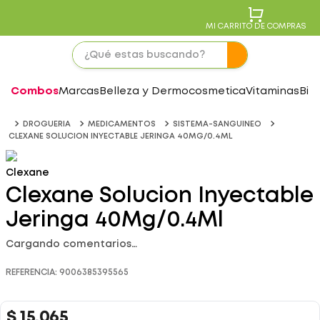
MI CARRITO DE COMPRAS
Combos
Marcas
Belleza y Dermocosmetica
Vitaminas
Bie
DROGUERIA
MEDICAMENTOS
SISTEMA-SANGUINEO
CLEXANE SOLUCION INYECTABLE JERINGA 40MG/0.4ML
Clexane
Clexane Solucion Inyectable
Jeringa 40Mg/0.4Ml
Cargando comentarios…
REFERENCIA
:
9006385395565
$
15
.
065