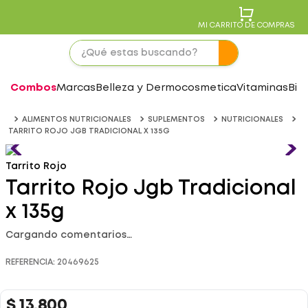
MI CARRITO DE COMPRAS
Combos
Marcas
Belleza y Dermocosmetica
Vitaminas
Bie
ALIMENTOS NUTRICIONALES
SUPLEMENTOS
NUTRICIONALES
TARRITO ROJO JGB TRADICIONAL X 135G
Tarrito Rojo
Tarrito Rojo Jgb Tradicional
x 135g
Cargando comentarios…
REFERENCIA
:
20469625
$
13
.
800