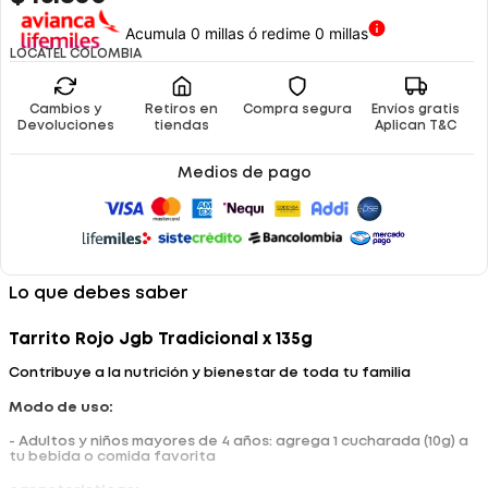
Acumula 0 millas ó redime 0 millas
LOCATEL COLOMBIA
Cambios y
Retiros en
Compra segura
Envíos gratis
Devoluciones
tiendas
Aplican T&C
Medios de pago
Lo que debes saber
Tarrito Rojo Jgb Tradicional x 135g
Contribuye a la nutrición y bienestar de toda tu familia
Modo de uso:
- Adultos y niños mayores de 4 años: agrega 1 cucharada (10g) a
tu bebida o comida favorita