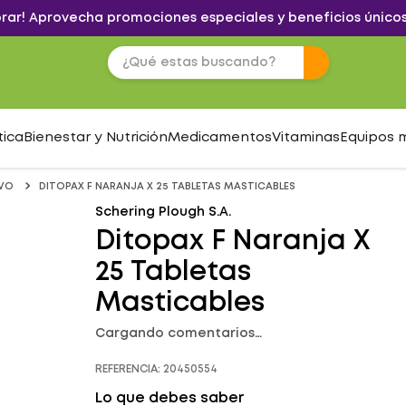
brar! Aprovecha promociones especiales y beneficios únicos
tica
Bienestar y Nutrición
Medicamentos
Vitaminas
Equipos 
IVO
DITOPAX F NARANJA X 25 TABLETAS MASTICABLES
Schering Plough S.A.
Ditopax F Naranja X
25 Tabletas
Masticables
Cargando comentarios…
REFERENCIA
:
20450554
Lo que debes saber