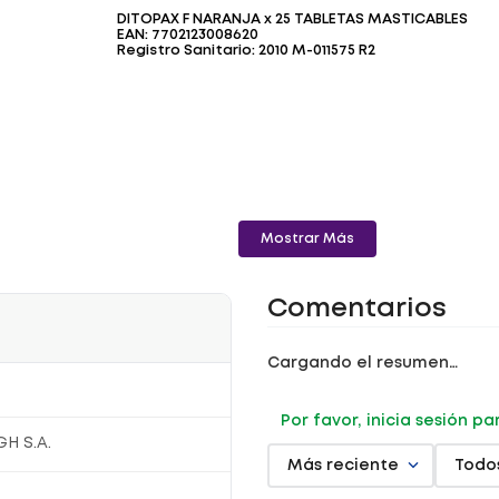
DITOPAX F NARANJA x 25 TABLETAS MASTICABLES
EAN: 7702123008620
Registro Sanitario: 2010 M-011575 R2
Mostrar Más
Comentarios
Cargando el resumen…
Por favor, inicia sesión p
H S.A.
Más reciente
Todo