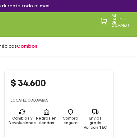
 durante todo el mes.
MI
CARRITO
DE
COMPRAS
médicos
Combos
$
34
.
600
LOCATEL COLOMBIA
Cambios y
Retiros en
Compra
Envíos
Devoluciones
tiendas
segura
gratis
Aplican T&C