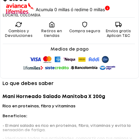
Acumula 0 millas ó redime 0 millas
LOCATEL COLOMBIA
Cambios y
Retiros en
Compra segura
Envíos gratis
Devoluciones
tiendas
Aplican T&C
Medios de pago
Lo que debes saber
Mani Horneado Salado Manitoba X 200g
Rico en proteínas, fibra y vitaminas
Beneficios:
- El maní salado es rico en proteínas, fibra, vitaminas y evita la
sensación de fatiga.
- Ideal para todas tus actividades, compartir con tus amigos y