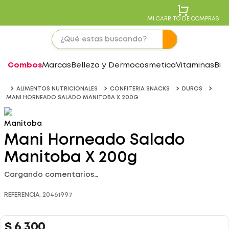
MI CARRITO DE COMPRAS
Combos
Marcas
Belleza y Dermocosmetica
Vitaminas
Bie
ALIMENTOS NUTRICIONALES
CONFITERIA SNACKS
DUROS
MANI HORNEADO SALADO MANITOBA X 200G
Manitoba
Mani Horneado Salado
Manitoba X 200g
Cargando comentarios…
REFERENCIA
:
20461997
$
6
.
300