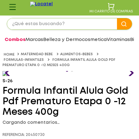
MI CARRITO DE COMPRAS
¿Qué estas buscando?
Combos
Marcas
Belleza y Dermocosmetica
Vitaminas
Bie
MATERNIDAD BEBE
ALIMENTOS-BEBES
FORMULAS-INFANTILES
FORMULA INFANTIL ALULA GOLD PDF
PREMATURO ETAPA 0 -12 MESES 400G
S-26
Formula Infantil Alula Gold
Pdf Prematuro Etapa 0 -12
Meses 400g
Cargando comentarios…
REFERENCIA
:
20450730