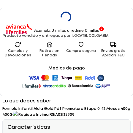
Acumula 0 millas ó redime 0 millas
LOCATEL COLOMBIA
Cambios y
Retiros en
Compra segura
Envíos gratis
Devoluciones
tiendas
Aplican T&C
Medios de pago
Lo que debes saber
Formula Infantil Alula Gold Pdf Prematuro Etapa 0 -12 Meses 400g
400G
Registro Invima RSiA02I35909
Características