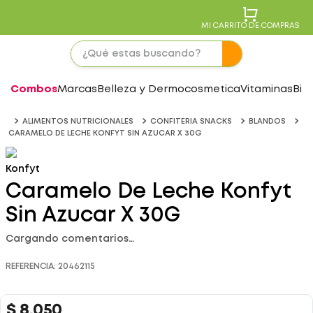
MI CARRITO DE COMPRAS
Combos
Marcas
Belleza y Dermocosmetica
Vitaminas
Bie
ALIMENTOS NUTRICIONALES
CONFITERIA SNACKS
BLANDOS
CARAMELO DE LECHE KONFYT SIN AZUCAR X 30G
Konfyt
Caramelo De Leche Konfyt
Sin Azucar X 30G
Cargando comentarios…
REFERENCIA
:
20462115
$
8
.
050