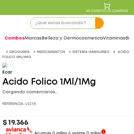
MI CARRITO DE COMPRAS
Combos
Marcas
Belleza y Dermocosmetica
Vitaminas
Bie
DROGUERIA
MEDICAMENTOS
SISTEMA-SANGUINEO
ACIDO
FOLICO 1ML/1MG
Ecar
Acido Folico 1Ml/1Mg
Cargando comentarios…
REFERENCIA
:
45278
$
19
.
366
Acumula 0 millas ó redime 0 millas