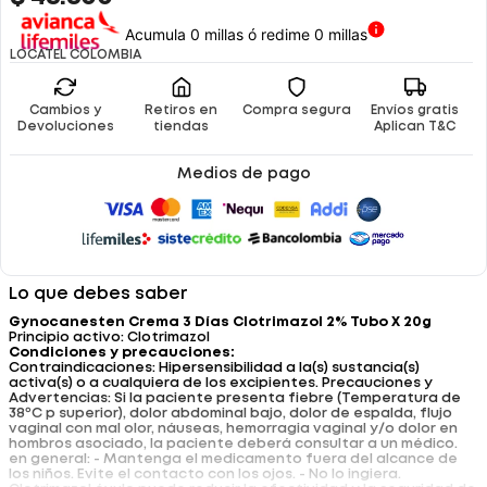
Acumula 0 millas ó redime 0 millas
LOCATEL COLOMBIA
Cambios y
Retiros en
Compra segura
Envíos gratis
Devoluciones
tiendas
Aplican T&C
Medios de pago
Lo que debes saber
Gynocanesten Crema 3 Días Clotrimazol 2% Tubo X 20g
Principio activo: Clotrimazol
Condiciones y precauciones:
Contraindicaciones: Hipersensibilidad a la(s) sustancia(s)
activa(s) o a cualquiera de los excipientes. Precauciones y
Advertencias: Si la paciente presenta fiebre (Temperatura de
38ºC p superior), dolor abdominal bajo, dolor de espalda, flujo
vaginal con mal olor, náuseas, hemorragia vaginal y/o dolor en
hombros asociado, la paciente deberá consultar a un médico.
en general: - Mantenga el medicamento fuera del alcance de
los niños. Evite el contacto con los ojos. - No lo ingiera.