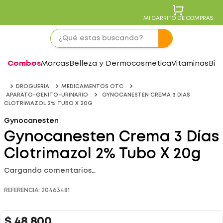
MI CARRITO DE COMPRAS
Combos
Marcas
Belleza y Dermocosmetica
Vitaminas
Bie
DROGUERIA
MEDICAMENTOS OTC
APARATO-GENITO-URINARIO
GYNOCANESTEN CREMA 3 DÍAS
CLOTRIMAZOL 2% TUBO X 20G
Gynocanesten
Gynocanesten Crema 3 Días
Clotrimazol 2% Tubo X 20g
Cargando comentarios…
REFERENCIA
:
20463481
$
48
.
800