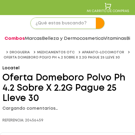
MI CARRITO DE COMPRAS
Combos
Marcas
Belleza y Dermocosmetica
Vitaminas
Bie
DROGUERIA
MEDICAMENTOS OTC
APARATO-LOCOMOTOR
OFERTA DOMEBORO POLVO PH 4.2 SOBRE X 2.2G PAGUE 25 LLEVE 30
Locatel
Oferta Domeboro Polvo Ph
4.2 Sobre X 2.2G Pague 25
Lleve 30
Cargando comentarios…
REFERENCIA
:
20456459