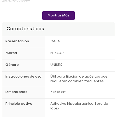
2017DM-0016689
Mostrar Más
Características
Presentación
CAJA
Marca
NEXCARE
Género
UNISEX
Instrucciones de uso
Útil para fijación de apósitos que
requieren cambien frecuentes
Dimensiones
5x5x5 cm
Principio activo
Adhesivo hipoalergénico, libre de
látex