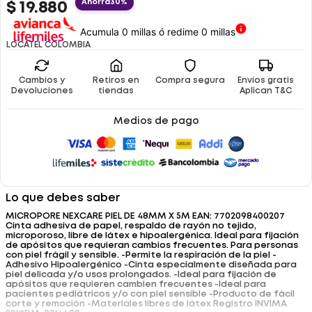
Ahorra
30%
$
19
.
880
Acumula 0 millas ó redime 0 millas
LOCATEL COLOMBIA
Cambios y
Retiros en
Compra segura
Envíos gratis
Devoluciones
tiendas
Aplican T&C
Medios de pago
Lo que debes saber
MICROPORE NEXCARE PIEL DE 48MM X 5M EAN: 7702098400207
Cinta adhesiva de papel, respaldo de rayón no tejido,
microporoso, libre de látex e hipoalergénica. Ideal para fijación
de apósitos que requieran cambios frecuentes. Para personas
con piel frágil y sensible. -Permite la respiración de la piel -
Adhesivo Hipoalergénico -Cinta especialmente diseñada para
piel delicada y/o usos prolongados. -Ideal para fijación de
apósitos que requieren cambien frecuentes -Ideal para
pacientes pediátricos y/o con piel sensible -Producto de fácil
corte y remoción -Materiales libres de látex Registro INVIMA