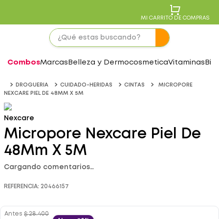
MI CARRITO DE COMPRAS
Combos
Marcas
Belleza y Dermocosmetica
Vitaminas
Bie
DROGUERIA
CUIDADO-HERIDAS
CINTAS
MICROPORE
NEXCARE PIEL DE 48MM X 5M
Nexcare
Micropore Nexcare Piel De
48Mm X 5M
Cargando comentarios…
REFERENCIA
:
20466157
Antes
$
28
.
400