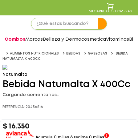
MI CARRITO DE COMPRAS
Combos
Marcas
Belleza y Dermocosmetica
Vitaminas
Bie
ALIMENTOS NUTRICIONALES
BEBIDAS
GASEOSAS
BEBIDA
NATUMALTA X 400CC
Natumalta
Bebida Natumalta X 400Cc
Cargando comentarios…
REFERENCIA
:
20456816
$
16
.
350
Acumula 0 millas ó redime 0 millas