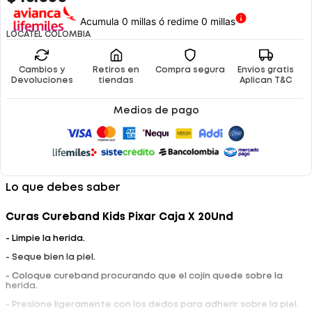
Acumula 0 millas ó redime 0 millas
LOCATEL COLOMBIA
Cambios y
Retiros en
Compra segura
Envíos gratis
Devoluciones
tiendas
Aplican T&C
Medios de pago
Lo que debes saber
Curas Cureband Kids Pixar Caja X 20Und
- Limpie la herida.
- Seque bien la piel.
- Coloque cureband procurando que el cojín quede sobre la
herida.
- Presione ligeramente con los dedos para adherir sobre la piel.