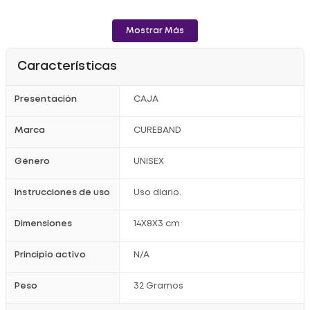
- Adhesivo hipoalergénico de larga duración.
- Cura impermeable.
Mostrar Más
- Cojín que no se adhiere a la herida.
Características
Registro Sanitario: 2016DM-0000411-R1
Presentación
CAJA
Marca
CUREBAND
Género
UNISEX
Instrucciones de uso
Uso diario.
Dimensiones
14X8X3 cm
Principio activo
N/A
Peso
32 Gramos