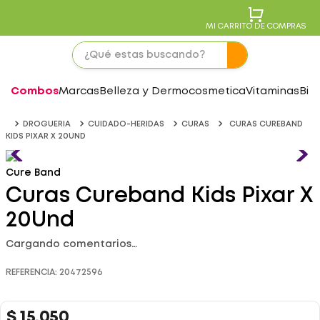
MI CARRITO DE COMPRAS
Combos
Marcas
Belleza y Dermocosmetica
Vitaminas
Bie
DROGUERIA
CUIDADO-HERIDAS
CURAS
CURAS CUREBAND
KIDS PIXAR X 20UND
Cure Band
Curas Cureband Kids Pixar X
20Und
Cargando comentarios…
REFERENCIA
:
20472596
$
15
.
050