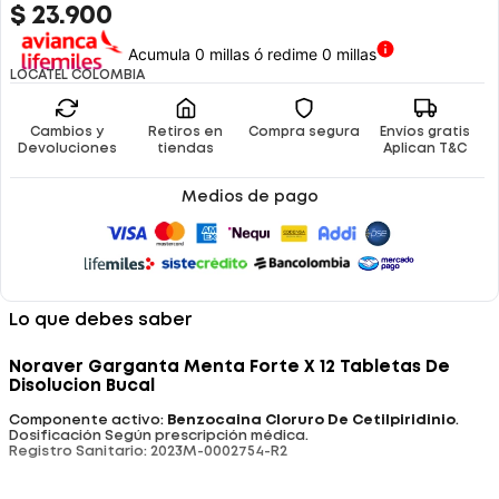
$
23
.
900
Acumula 0 millas ó redime 0 millas
LOCATEL COLOMBIA
Cambios y
Retiros en
Compra segura
Envíos gratis
Devoluciones
tiendas
Aplican T&C
Medios de pago
Lo que debes saber
Noraver Garganta Menta Forte X 12 Tabletas De
Disolucion Bucal
Componente activo:
Benzocaina Cloruro De Cetilpiridinio
.
Dosificación Según prescripción médica.
Registro Sanitario: 2023M-0002754-R2