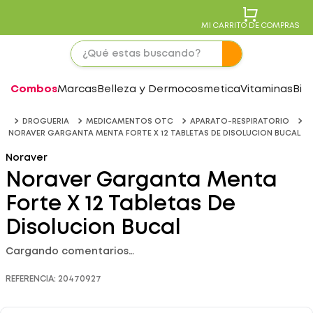
MI CARRITO DE COMPRAS
Combos
Marcas
Belleza y Dermocosmetica
Vitaminas
Bie
DROGUERIA
MEDICAMENTOS OTC
APARATO-RESPIRATORIO
NORAVER GARGANTA MENTA FORTE X 12 TABLETAS DE DISOLUCION BUCAL
Noraver
Noraver Garganta Menta
Forte X 12 Tabletas De
Disolucion Bucal
Cargando comentarios…
REFERENCIA
:
20470927