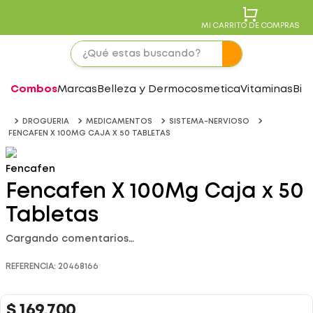
MI CARRITO DE COMPRAS
Combos
Marcas
Belleza y Dermocosmetica
Vitaminas
Bie
DROGUERIA
MEDICAMENTOS
SISTEMA-NERVIOSO
FENCAFEN X 100MG CAJA X 50 TABLETAS
Fencafen
Fencafen X 100Mg Caja x 50
Tabletas
Cargando comentarios…
REFERENCIA
:
20468166
$
169
.
700