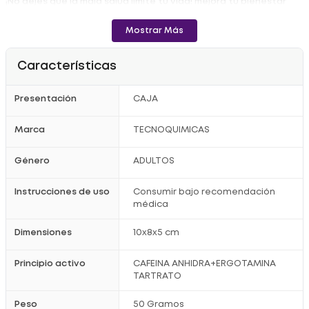
¡No dejes que la mala salud limite tu vida! mejora tu bienestar
con Fencafen X 100Mg Caja x 50 Tabletas.
Consulta con tu médico antes de iniciar el tratamiento.
Mostrar Más
Características
Presentación
CAJA
Marca
TECNOQUIMICAS
Género
ADULTOS
Instrucciones de uso
Consumir bajo recomendación
médica
Dimensiones
10x8x5 cm
Principio activo
CAFEINA ANHIDRA+ERGOTAMINA
TARTRATO
Peso
50 Gramos