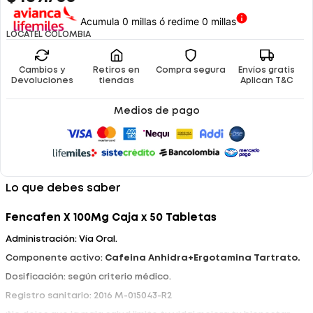
Acumula 0 millas ó redime 0 millas
LOCATEL COLOMBIA
Cambios y
Retiros en
Compra segura
Envíos gratis
Devoluciones
tiendas
Aplican T&C
Medios de pago
Lo que debes saber
Fencafen X 100Mg Caja x 50 Tabletas
Administración: Vía Oral.
Componente activo:
Cafeina Anhidra+Ergotamina Tartrato.
Dosificación: según criterio médico.
Registro sanitario: 2016 M-015043-R2