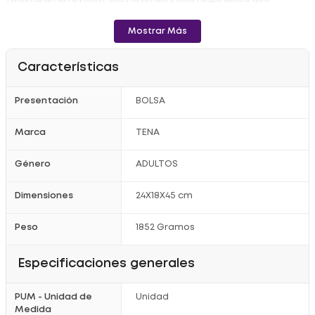
brindarán frescura y cuidado para la piel.
- Con cintas más anchas para un mejor ajuste del producto al
Mostrar Más
cuerpo.
- Con tecnología TENASORB que gelatiniza los líquidos y ayuda a
Características
neutralizar el olor de la orina, manteniendo la piel más seca y
sana.
Registro Sanitario:NSOA04565-15CO
Presentación
BOLSA
Marca
TENA
Género
ADULTOS
Dimensiones
24X18X45 cm
Peso
1852 Gramos
Especificaciones generales
PUM - Unidad de
Unidad
Medida