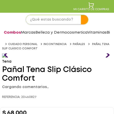
MI CARRITO DE COMPRAS
Combos
Marcas
Belleza y Dermocosmetica
Vitaminas
Bie
CUIDADO PERSONAL
INCONTINENCIA
PAÑALES
PAÑAL TENA
SLIP CLÁSICO COMFORT
Tena
Pañal Tena Slip Clásico
Comfort
Cargando comentarios…
REFERENCIA
:
20460827
$
68
.
000