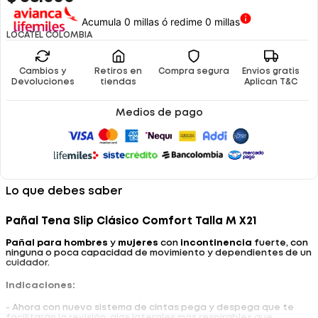
Acumula 0 millas ó redime 0 millas
LOCATEL COLOMBIA
Cambios y
Retiros en
Compra segura
Envíos gratis
Devoluciones
tiendas
Aplican T&C
Medios de pago
Lo que debes saber
Pañal Tena Slip Clásico Comfort Talla M X21
Pañal para hombres
y
mujeres
con
incontinencia
fuerte, con
ninguna o poca capacidad de movimiento y dependientes de un
cuidador.
Indicaciones:
- Ahora con nuevo sistema de cintas pega y despega que te
facilitarán la revisión; alas laterales más respirables que