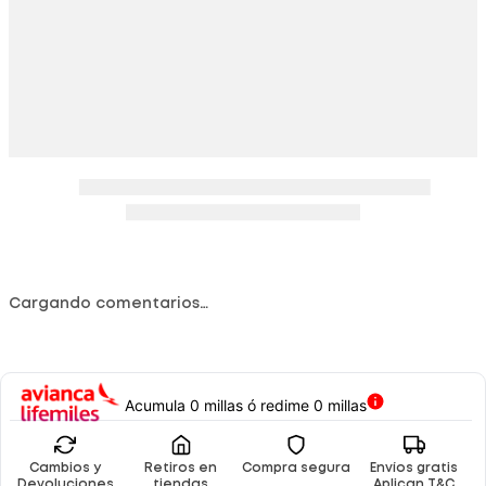
Cargando comentarios…
Acumula 0 millas ó redime 0 millas
Cambios y
Retiros en
Compra segura
Envíos gratis
Devoluciones
tiendas
Aplican T&C