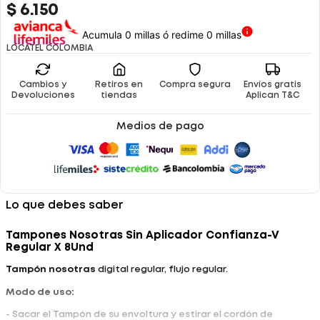
$
6
.
150
Acumula 0 millas ó redime 0 millas
LOCATEL COLOMBIA
Cambios y
Retiros en
Compra segura
Envíos gratis
Devoluciones
tiendas
Aplican T&C
Medios de pago
Lo que debes saber
Tampones Nosotras Sin Aplicador Confianza-V
Regular X 8Und
Tampón
nosotras
digital regular, flujo regular.
Modo de uso:
- Sacar el Tampón de su envoltura y estirar el cordón de