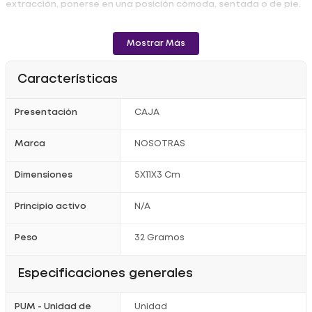
extracción, ponerse en una posición cómoda, sentada o de pie.
- Sostener el tampón ubicando el dedo índice en la cavidad de
la base.
Mostrar Más
Registro Sanitario: NSOA10024-21CO.
Características
Presentación
CAJA
Marca
NOSOTRAS
Dimensiones
5X11X3 Cm
Principio activo
N/A
Peso
32 Gramos
Especificaciones generales
PUM - Unidad de
Unidad