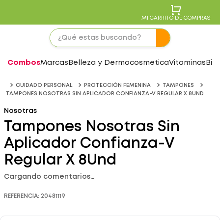
MI CARRITO DE COMPRAS
Combos
Marcas
Belleza y Dermocosmetica
Vitaminas
Bie
CUIDADO PERSONAL
PROTECCIÓN FEMENINA
TAMPONES
TAMPONES NOSOTRAS SIN APLICADOR CONFIANZA-V REGULAR X 8UND
Nosotras
Tampones Nosotras Sin
Aplicador Confianza-V
Regular X 8Und
Cargando comentarios…
REFERENCIA
:
20481119