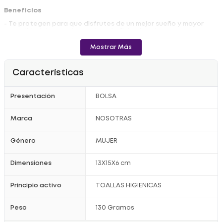
Beneficios
- Te protegen para que disfrutes de un mejor sueño y mayor
comodidad durante las noches de flujo abundante.
- Es tan fácil de usar como tu ropa interior de uso diario.
Mostrar Más
Registro sanitario: NSOA08347-19CO
Características
Presentación
BOLSA
Marca
NOSOTRAS
Género
MUJER
Dimensiones
13X15X6 cm
Principio activo
TOALLAS HIGIENICAS
Peso
130 Gramos