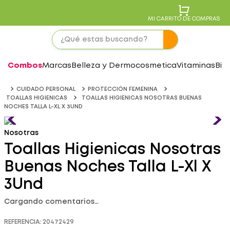
MI CARRITO DE COMPRAS
Combos
Marcas
Belleza y Dermocosmetica
Vitaminas
Bie
CUIDADO PERSONAL
PROTECCIÓN FEMENINA
TOALLAS HIGIENICAS
TOALLAS HIGIENICAS NOSOTRAS BUENAS
NOCHES TALLA L-XL X 3UND
Nosotras
Toallas Higienicas Nosotras
Buenas Noches Talla L-Xl X
3Und
Cargando comentarios…
REFERENCIA
:
20472429