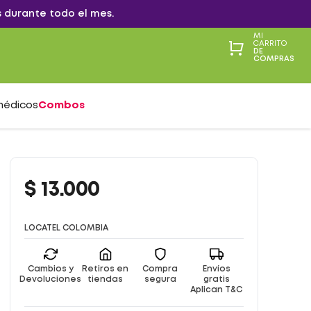
 durante todo el mes.
MI
CARRITO
DE
COMPRAS
médicos
Combos
$
13
.
000
LOCATEL COLOMBIA
Cambios y
Retiros en
Compra
Envíos
Devoluciones
tiendas
segura
gratis
Aplican T&C