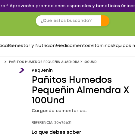
brar! Aprovecha promociones especiales y beneficios únicos
tica
Bienestar y Nutrición
Medicamentos
Vitaminas
Equipos 
S
PAÑITOS HUMEDOS PEQUEÑIN ALMENDRA X 100UND
Pequenin
Pañitos Humedos
Pequeñin Almendra X
100Und
Cargando comentarios…
REFERENCIA
:
20476621
Lo que debes saber