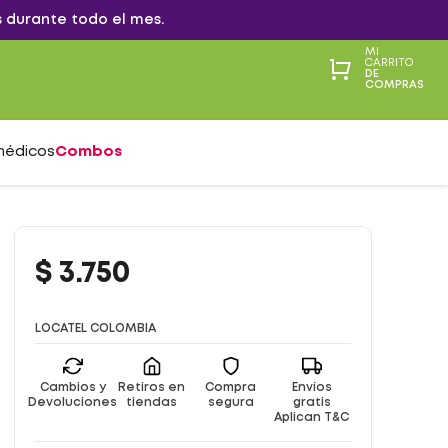
 durante todo el mes.
MI
CARRITO
DE
COMPRAS
médicos
Combos
$
3
.
750
LOCATEL COLOMBIA
Cambios y
Retiros en
Compra
Envíos
Devoluciones
tiendas
segura
gratis
Aplican T&C