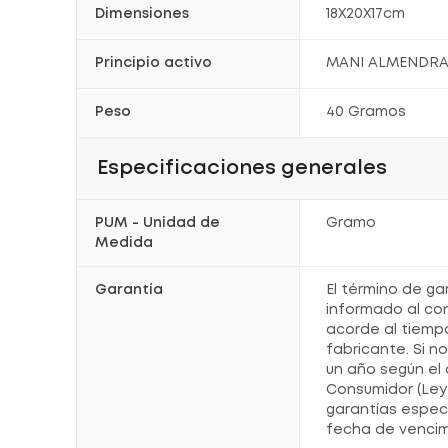
Dimensiones
18X20X17cm
Principio activo
MANI ALMENDRA
Peso
40 Gramos
Especificaciones generales
PUM - Unidad de
Gramo
Medida
Garantía
El término de ga
informado al co
acorde al tiemp
fabricante. Si n
un año según el 
Consumidor (Ley 
garantías espec
fecha de vencim