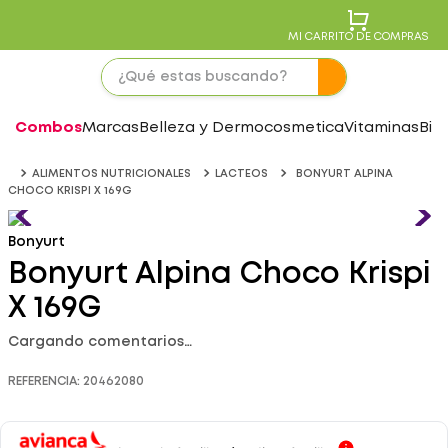
MI CARRITO DE COMPRAS
Combos
Marcas
Belleza y Dermocosmetica
Vitaminas
Bie
ALIMENTOS NUTRICIONALES
LACTEOS
BONYURT ALPINA
CHOCO KRISPI X 169G
Bonyurt
Bonyurt Alpina Choco Krispi
X 169G
Cargando comentarios…
REFERENCIA
:
20462080