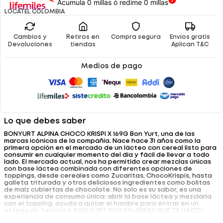
Acumula 0 millas ó redime 0 millas
LOCATEL COLOMBIA
Cambios y
Retiros en
Compra segura
Envíos gratis
Devoluciones
tiendas
Aplican T&C
Medios de pago
Lo que debes saber
BONYURT ALPINA CHOCO KRISPI X 169G Bon Yurt, una de las
marcas icónicas de la compañía. Nace hace 31 años como la
primera opción en el mercado de un lácteo con cereal listo para
consumir en cualquier momento del día y fácil de llevar a todo
lado. El mercado actual, nos ha permitido crear mezclas únicas
con base láctea combinada con diferentes opciones de
toppings, desde cereales como Zucaritas, ChocoKrispis, hasta
galleta triturada y otros deliciosos ingredientes como bolitas
de maíz cubiertas de chocolate. No solo es su sabor, es una
experiencia de consumo única: abrir la base láctea y mezclarla
con el topping, ayuda a quitar el hambre para entrar en un
estado de felicidad. BON YURT DOS PALABRAS QUE TE HACEN
FELIZ - La base láctea de nuestro Bon Yurt aporta naturalmente