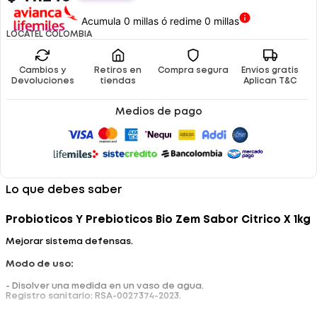
Acumula 0 millas ó redime 0 millas
LOCATEL COLOMBIA
Cambios y
Retiros en
Compra segura
Envíos gratis
Devoluciones
tiendas
Aplican T&C
Medios de pago
Lo que debes saber
Probioticos Y Prebioticos Bio Zem Sabor Citrico X 1kg
Mejorar sistema defensas.
Modo de uso:
- Disolver una medida en un vaso de agua.
Registro sanitario: RSA-0027374-2023.