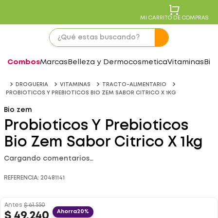
MI CARRITO DE COMPRAS
Combos
Marcas
Belleza y Dermocosmetica
Vitaminas
Bie
DROGUERIA
VITAMINAS
TRACTO-ALIMENTARIO
PROBIOTICOS Y PREBIOTICOS BIO ZEM SABOR CITRICO X 1KG
Bio zem
Probioticos Y Prebioticos
Bio Zem Sabor Citrico X 1kg
Cargando comentarios…
REFERENCIA
:
20481141
Antes
$
61
.
550
Ahorra
20%
$
49
.
240