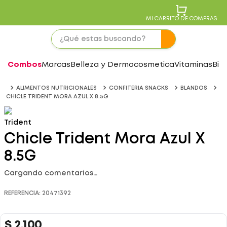
MI CARRITO DE COMPRAS
Combos
Marcas
Belleza y Dermocosmetica
Vitaminas
Bie
ALIMENTOS NUTRICIONALES
CONFITERIA SNACKS
BLANDOS
CHICLE TRIDENT MORA AZUL X 8.5G
Trident
Chicle Trident Mora Azul X
8.5G
Cargando comentarios…
REFERENCIA
:
20471392
$
2
.
100