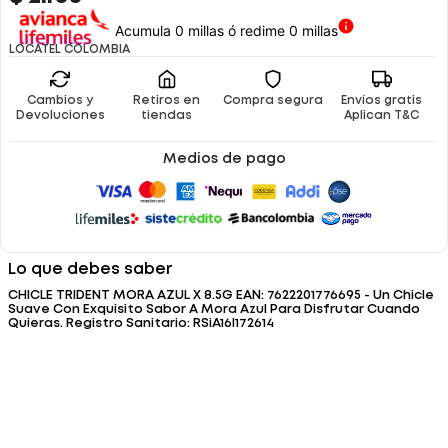
Acumula 0 millas ó redime 0 millas
LOCATEL COLOMBIA
Cambios y
Retiros en
Compra segura
Envíos gratis
Devoluciones
tiendas
Aplican T&C
Medios de pago
Lo que debes saber
CHICLE TRIDENT MORA AZUL X 8.5G EAN: 7622201776695 - Un Chicle
Suave Con Exquisito Sabor A Mora Azul Para Disfrutar Cuando
Quieras. Registro Sanitario: RSiA16I172614