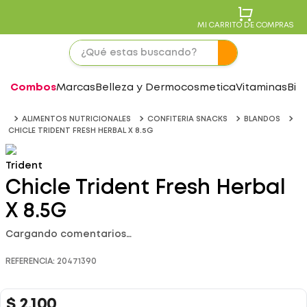
MI CARRITO DE COMPRAS
Combos
Marcas
Belleza y Dermocosmetica
Vitaminas
Bie
ALIMENTOS NUTRICIONALES
CONFITERIA SNACKS
BLANDOS
CHICLE TRIDENT FRESH HERBAL X 8.5G
Trident
Chicle Trident Fresh Herbal
X 8.5G
Cargando comentarios…
REFERENCIA
:
20471390
$
2
.
100