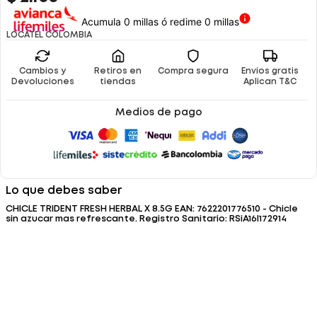
Acumula 0 millas ó redime 0 millas
LOCATEL COLOMBIA
Cambios y
Retiros en
Compra segura
Envíos gratis
Devoluciones
tiendas
Aplican T&C
Medios de pago
Lo que debes saber
CHICLE TRIDENT FRESH HERBAL X 8.5G EAN: 7622201776510 - Chicle
sin azucar mas refrescante. Registro Sanitario: RSiA16I172914