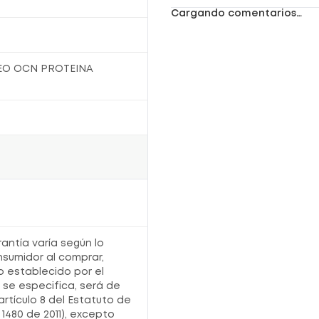
materna, es un alimento lácteo complementario,
Cargando comentarios…
especialmente diseñado para niños a partir
RSA-0010712-2020
EO OCN PROTEINA
rantía varía según lo
nsumidor al comprar,
o establecido por el
o se especifica, será de
artículo 8 del Estatuto de
1480 de 2011), excepto