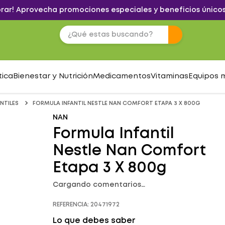
brar! Aprovecha promociones especiales y beneficios únicos
tica
Bienestar y Nutrición
Medicamentos
Vitaminas
Equipos 
NTILES
FORMULA INFANTIL NESTLE NAN COMFORT ETAPA 3 X 800G
NAN
Formula Infantil
Nestle Nan Comfort
Etapa 3 X 800g
Cargando comentarios…
REFERENCIA
:
20471972
Lo que debes saber