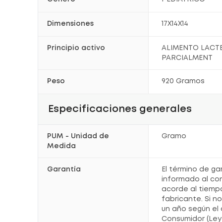
Dimensiones
17X14X14
Principio activo
ALIMENTO LACT
PARCIALMENT
Peso
920 Gramos
Especificaciones generales
PUM - Unidad de
Gramo
Medida
Garantía
El término de ga
informado al co
acorde al tiemp
fabricante. Si n
un año según el 
Consumidor (Ley 