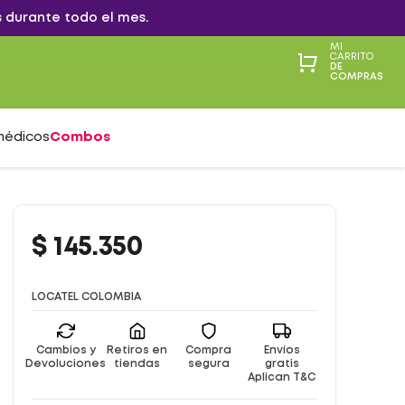
 durante todo el mes.
MI
CARRITO
DE
COMPRAS
médicos
Combos
$
145
.
350
LOCATEL COLOMBIA
Cambios y
Retiros en
Compra
Envíos
Devoluciones
tiendas
segura
gratis
Aplican T&C