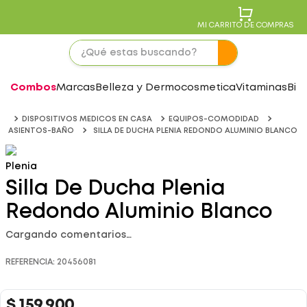
MI CARRITO DE COMPRAS
Combos
Marcas
Belleza y Dermocosmetica
Vitaminas
Bie
DISPOSITIVOS MEDICOS EN CASA
EQUIPOS-COMODIDAD
ASIENTOS-BAÑO
SILLA DE DUCHA PLENIA REDONDO ALUMINIO BLANCO
Plenia
Silla De Ducha Plenia
Redondo Aluminio Blanco
Cargando comentarios…
REFERENCIA
:
20456081
$
159
.
900