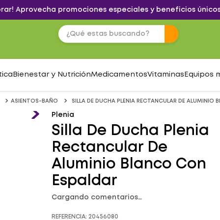
brar! Aprovecha promociones especiales y beneficios únicos
tica
Bienestar y Nutrición
Medicamentos
Vitaminas
Equipos 
ASIENTOS-BAÑO
SILLA DE DUCHA PLENIA RECTANCULAR DE ALUMINIO
Plenia
Silla De Ducha Plenia
Rectancular De
Aluminio Blanco Con
Espaldar
Cargando comentarios…
REFERENCIA
:
20456080