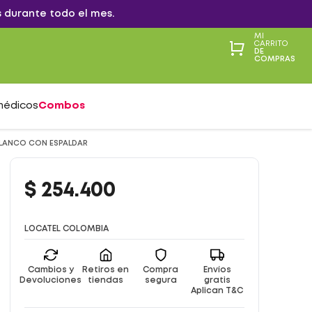
 durante todo el mes.
MI
CARRITO
DE
COMPRAS
médicos
Combos
 BLANCO CON ESPALDAR
$
254
.
400
LOCATEL COLOMBIA
Cambios y
Retiros en
Compra
Envíos
Devoluciones
tiendas
segura
gratis
Aplican T&C