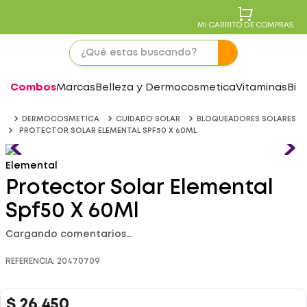
MI CARRITO DE COMPRAS
Combos
Marcas
Belleza y Dermocosmetica
Vitaminas
Bie
DERMOCOSMETICA
CUIDADO SOLAR
BLOQUEADORES SOLARES
PROTECTOR SOLAR ELEMENTAL SPF50 X 60ML
Elemental
Protector Solar Elemental
Spf50 X 60Ml
Cargando comentarios…
REFERENCIA
:
20470709
$
26
.
450