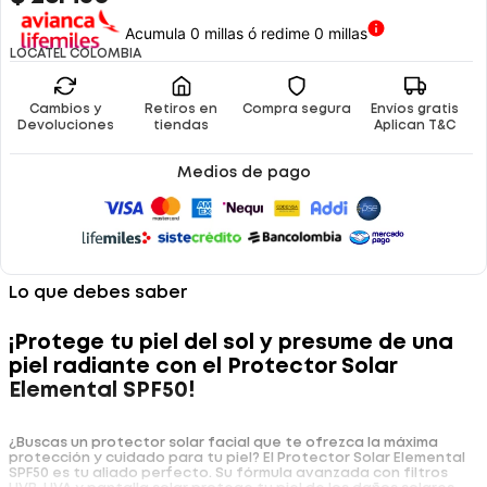
Acumula 0 millas ó redime 0 millas
LOCATEL COLOMBIA
Cambios y
Retiros en
Compra segura
Envíos gratis
Devoluciones
tiendas
Aplican T&C
Medios de pago
Lo que debes saber
¡Protege tu piel del sol y presume de una
piel radiante con el Protector Solar
Elemental SPF50!
¿Buscas un protector solar facial que te ofrezca la máxima
protección y cuidado para tu piel? El Protector Solar Elemental
SPF50 es tu aliado perfecto. Su fórmula avanzada con filtros