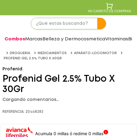
MI CARRITO DE COMPRAS
Combos
Marcas
Belleza y Dermocosmetica
Vitaminas
Bie
DROGUERIA
MEDICAMENTOS
APARATO-LOCOMOTOR
PROFENID GEL 2.5% TUBO X 30GR
Profenid
Profenid Gel 2.5% Tubo X
30Gr
Cargando comentarios…
REFERENCIA
:
20468283
Acumula 0 millas ó redime 0 millas