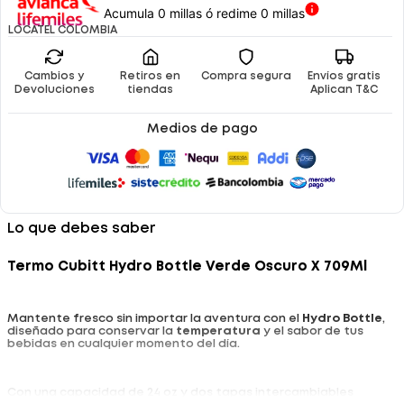
Acumula 0 millas ó redime 0 millas
LOCATEL COLOMBIA
Cambios y
Retiros en
Compra segura
Envíos gratis
Devoluciones
tiendas
Aplican T&C
Medios de pago
Lo que debes saber
Termo Cubitt Hydro Bottle Verde Oscuro X 709Ml
Mantente fresco sin importar la aventura con el
Hydro Bottle
,
diseñado para conservar la
temperatura
y el sabor de tus
bebidas en cualquier momento del día.
Con una capacidad de 24 oz y dos tapas intercambiables