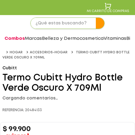
MI CARRITO DE COMPRAS
Combos
Marcas
Belleza y Dermocosmetica
Vitaminas
Bie
HOGAR
ACCESORIOS-HOGAR
TERMO CUBITT HYDRO BOTTLE
VERDE OSCURO X 709ML
Cubitt
Termo Cubitt Hydro Bottle
Verde Oscuro X 709Ml
Cargando comentarios…
REFERENCIA
:
20484133
$
99
.
900