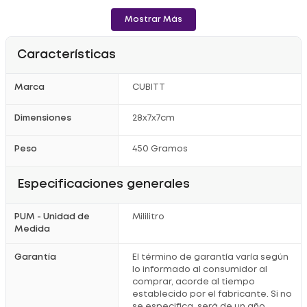
incluidas, este termo se adapta a tu rutina, ya sea en el
gimnasio
, la oficina o de viaje.
Mostrar Más
Características
Marca
CUBITT
Dimensiones
28x7x7cm
Peso
450 Gramos
Especificaciones generales
PUM - Unidad de
Mililitro
Medida
Garantía
El término de garantía varía según
lo informado al consumidor al
comprar, acorde al tiempo
establecido por el fabricante. Si no
se especifica, será de un año