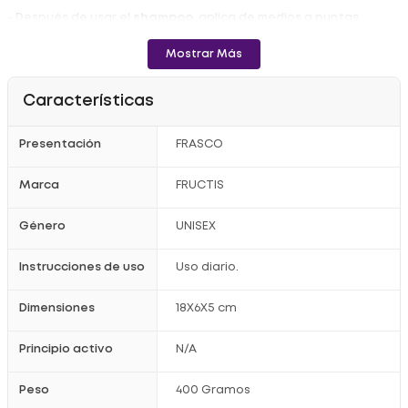
- Después de usar el
shampoo
, aplica de medios a puntas.
- Aplicar una generosa cantidad sobre el cabello húmedo.
Mostrar Más
- Masajear suavemente.
- Dejar actuar.
Características
- Enjuagar perfectamente.
- Todos nuestros productos son Cruelty Free.
Presentación
FRASCO
Registro Sanitario: NSOC45883-20PE.
Marca
FRUCTIS
Género
UNISEX
Instrucciones de uso
Uso diario.
Dimensiones
18X6X5 cm
Principio activo
N/A
Peso
400 Gramos