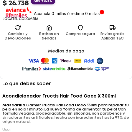
Ahorra
25%
$
26
.
738
Acumula 0 millas ó redime 0 millas
LOCATEL COLOMBIA
Cambios y
Retiros en
Compra segura
Envíos gratis
Devoluciones
tiendas
Aplican T&C
Medios de pago
Lo que debes saber
Acondicionador Fructis Hair Food Coco X 300ml
Mascarilla
Garnier Fructis Hair Food
Coco
350ml para reparar tu
pelo en solo 1 minuto ¡La nueva forma de alimentar tu pelo! Con
fórmula vegana, biodegradable, sin siliconas, son parabenos y
sin colorantes artificiales, hecha con ingredientes hasta 97% de
origen natural.
Uso: