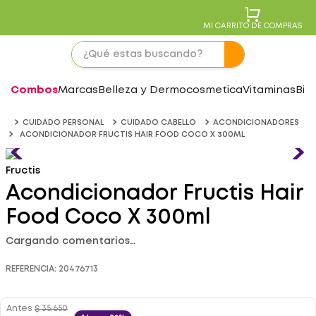
MI CARRITO DE COMPRAS
Combos
Marcas
Belleza y Dermocosmetica
Vitaminas
Bie
CUIDADO PERSONAL
CUIDADO CABELLO
ACONDICIONADORES
ACONDICIONADOR FRUCTIS HAIR FOOD COCO X 300ML
Fructis
Acondicionador Fructis Hair
Food Coco X 300ml
Cargando comentarios…
REFERENCIA
:
20476713
Antes
$
35
.
650