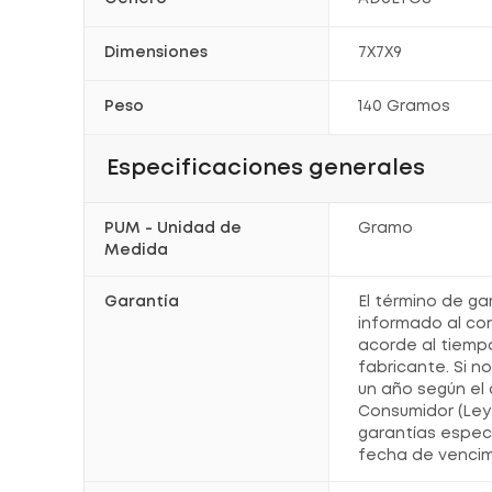
Dimensiones
7X7X9
Peso
140 Gramos
Especificaciones generales
PUM - Unidad de
Gramo
Medida
Garantía
El término de ga
informado al co
acorde al tiemp
fabricante. Si n
un año según el 
Consumidor (Ley 
garantías espec
fecha de vencim