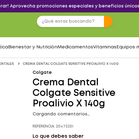
brar! Aprovecha promociones especiales y beneficios únicos
tica
Bienestar y Nutrición
Medicamentos
Vitaminas
Equipos 
ENTALES
CREMA DENTAL COLGATE SENSITIVE PROALIVIO X 140G
Colgate
Crema Dental
Colgate Sensitive
Proalivio X 140g
Cargando comentarios…
REFERENCIA
:
20473251
Lo que debes saber