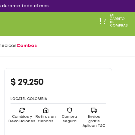
 durante todo el mes.
MI
CARRITO
DE
COMPRAS
médicos
Combos
$
29
.
250
LOCATEL COLOMBIA
Cambios y
Retiros en
Compra
Envíos
Devoluciones
tiendas
segura
gratis
Aplican T&C