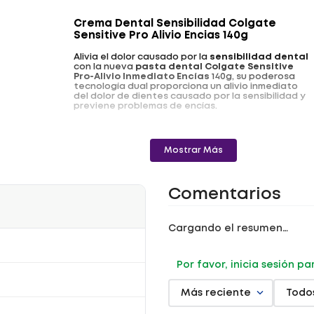
Crema Dental Sensibilidad Colgate
Sensitive Pro Alivio Encias 140g
Alivia el dolor causado por la
sensibilidad
dental
con la nueva
pasta dental
Colgate Sensitive
Pro-Alivio Inmediato Encías
140g, su poderosa
tecnología dual proporciona un alivio inmediato
del dolor de dientes causado por la sensibilidad y
previene problemas de encías.
Beneficios:
- Esta crema dental para dientes sensibles con
Mostrar Más
flúor y arginina fue desarrollada por dentistas,
previene la retracción de encías 1 y la sensibilidad
futura.
Comentarios
- Dile adiós a los dientes sensibles con la pasta de
dientes Colgate Sensitive Pro-Alivio Inmediato
Encías, que ofrece una prevención eficaz contra el
sangrado de encías.
Cargando el resumen…
- Con el cepillado diario, elimine la placa para
ayudar a prevenir el sangrado de las encías.
Por favor, inicia sesión p
- Poderosa tecnología de arginina y doble zinc.
Más reciente
Todo
Uso: