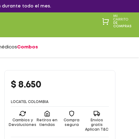
 durante todo el mes.
MI
CARRITO
DE
COMPRAS
médicos
Combos
$
8
.
650
LOCATEL COLOMBIA
Cambios y
Retiros en
Compra
Envíos
Devoluciones
tiendas
segura
gratis
Aplican T&C