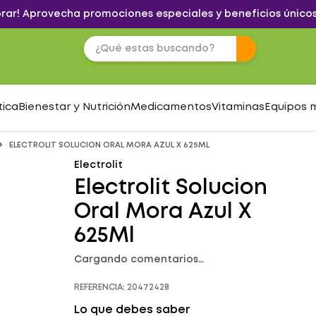
brar! Aprovecha promociones especiales y beneficios únicos
tica
Bienestar y Nutrición
Medicamentos
Vitaminas
Equipos 
ELECTROLIT SOLUCION ORAL MORA AZUL X 625ML
Electrolit
Electrolit Solucion
Oral Mora Azul X
625Ml
Cargando comentarios…
REFERENCIA
:
20472428
Lo que debes saber