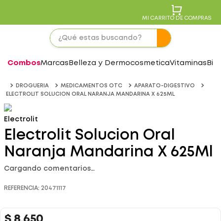
MI CARRITO DE COMPRAS
Combos
Marcas
Belleza y Dermocosmetica
Vitaminas
Bie
DROGUERIA
MEDICAMENTOS OTC
APARATO-DIGESTIVO
ELECTROLIT SOLUCION ORAL NARANJA MANDARINA X 625ML
Electrolit
Electrolit Solucion Oral
Naranja Mandarina X 625Ml
Cargando comentarios…
REFERENCIA
:
20471117
$
8
.
650