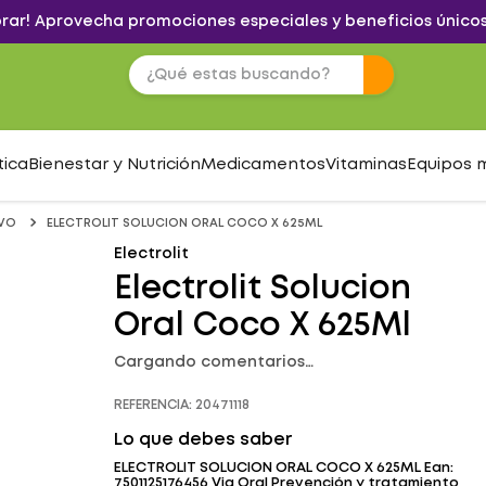
brar! Aprovecha promociones especiales y beneficios únicos
tica
Bienestar y Nutrición
Medicamentos
Vitaminas
Equipos 
IVO
ELECTROLIT SOLUCION ORAL COCO X 625ML
Electrolit
Electrolit Solucion
Oral Coco X 625Ml
Cargando comentarios…
REFERENCIA
:
20471118
Lo que debes saber
ELECTROLIT SOLUCION ORAL COCO X 625ML Ean:
7501125176456 Via Oral Prevención y tratamiento