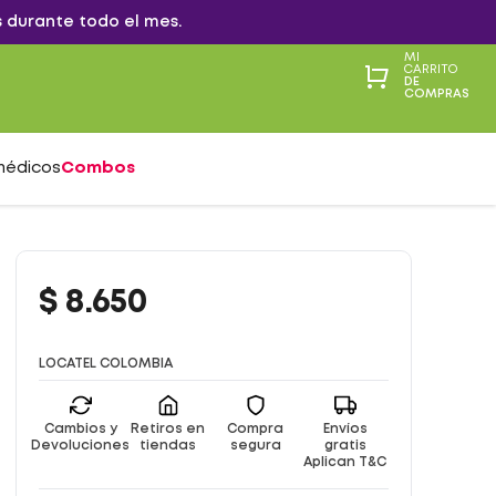
 durante todo el mes.
MI
CARRITO
DE
COMPRAS
médicos
Combos
$
8
.
650
LOCATEL COLOMBIA
Cambios y
Retiros en
Compra
Envíos
Devoluciones
tiendas
segura
gratis
Aplican T&C