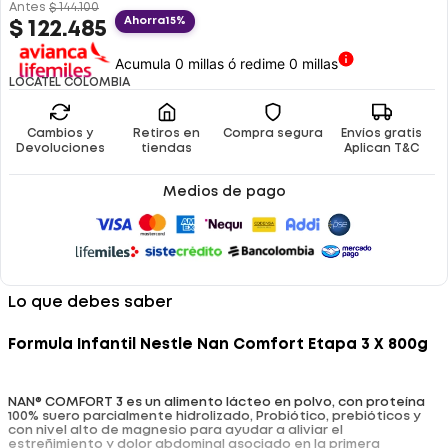
Antes
$
144
.
100
Ahorra
15%
$
122
.
485
Acumula 0 millas ó redime 0 millas
LOCATEL COLOMBIA
Cambios y
Retiros en
Compra segura
Envíos gratis
Devoluciones
tiendas
Aplican T&C
Medios de pago
Lo que debes saber
Formula Infantil Nestle Nan Comfort Etapa 3 X 800g
NAN® COMFORT 3 es un alimento lácteo en polvo, con proteína
100% suero parcialmente hidrolizado, Probiótico, prebióticos y
con nivel alto de magnesio para ayudar a aliviar el
estreñimiento y dolor abdominal asociado en la primera