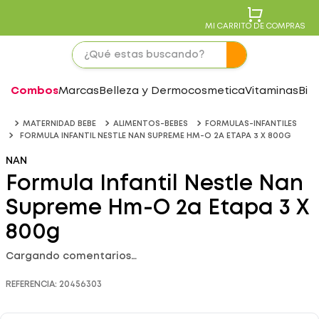
MI CARRITO DE COMPRAS
Combos
Marcas
Belleza y Dermocosmetica
Vitaminas
Bie
MATERNIDAD BEBE
ALIMENTOS-BEBES
FORMULAS-INFANTILES
FORMULA INFANTIL NESTLE NAN SUPREME HM-O 2A ETAPA 3 X 800G
NAN
Formula Infantil Nestle Nan
Supreme Hm-O 2a Etapa 3 X
800g
Cargando comentarios…
REFERENCIA
:
20456303