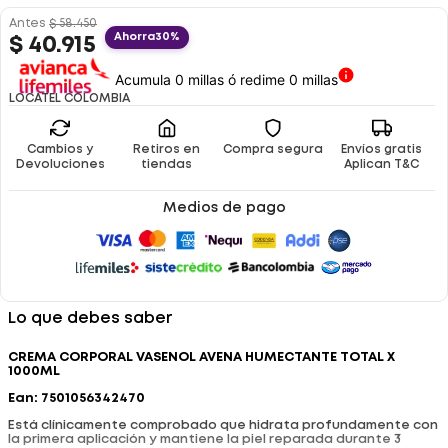
Antes
$
58
.
450
Ahorra
30%
$
40
.
915
Acumula 0 millas ó redime 0 millas
LOCATEL COLOMBIA
Cambios y
Retiros en
Compra segura
Envíos gratis
Devoluciones
tiendas
Aplican T&C
Medios de pago
Lo que debes saber
CREMA CORPORAL VASENOL AVENA HUMECTANTE TOTAL X
1000ML
Ean: 7501056342470
Está clínicamente comprobado que hidrata profundamente con
la primera aplicación y mantiene la piel reparada durante 3