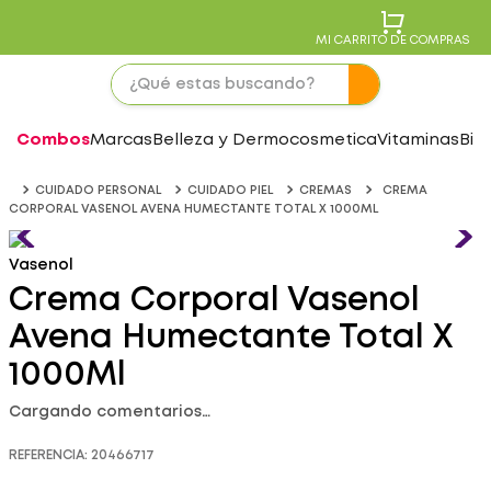
MI CARRITO DE COMPRAS
Combos
Marcas
Belleza y Dermocosmetica
Vitaminas
Bie
CUIDADO PERSONAL
CUIDADO PIEL
CREMAS
CREMA
CORPORAL VASENOL AVENA HUMECTANTE TOTAL X 1000ML
Vasenol
Crema Corporal Vasenol
Avena Humectante Total X
1000Ml
Cargando comentarios…
REFERENCIA
:
20466717