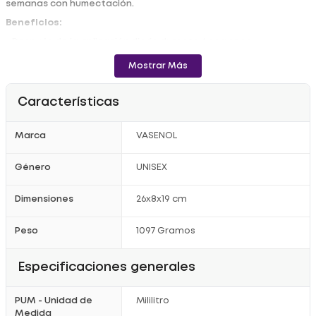
semanas con humectación.
Beneficios:
- Después de la aplicación diaria durante 4 semanas
- Deja la piel profundamente humectada y con un aspecto
notablemente más saludable
Mostrar Más
- Se absorbe rápidamente y no deja sensación grasosa
- Ideal para piel seca.
Registro sanitario: NSOC44224-11CO
Características
Marca
VASENOL
Género
UNISEX
Dimensiones
26x8x19 cm
Peso
1097 Gramos
Especificaciones generales
PUM - Unidad de
Mililitro
Medida