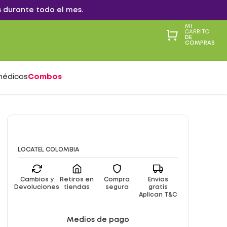
 durante todo el mes.
MI
CARRITO
DE
COMPRAS
médicos
Combos
LOCATEL COLOMBIA
Cambios y
Retiros en
Compra
Envíos
Devoluciones
tiendas
segura
gratis
Aplican T&C
Medios de pago