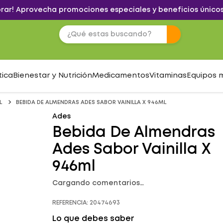
brar! Aprovecha promociones especiales y beneficios únicos
tica
Bienestar y Nutrición
Medicamentos
Vitaminas
Equipos 
L
BEBIDA DE ALMENDRAS ADES SABOR VAINILLA X 946ML
Ades
Bebida De Almendras
Ades Sabor Vainilla X
946ml
Cargando comentarios…
REFERENCIA
:
20474693
Lo que debes saber