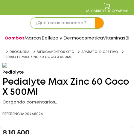
MI CARRITO DE COMPRAS
Combos
Marcas
Belleza y Dermocosmetica
Vitaminas
Bie
DROGUERIA
MEDICAMENTOS OTC
APARATO-DIGESTIVO
PEDIALYTE MAX ZINC 60 COCO X 500ML
Pedialyte
Pedialyte Max Zinc 60 Coco
X 500Ml
Cargando comentarios…
REFERENCIA
:
20468026
$
10
.
500