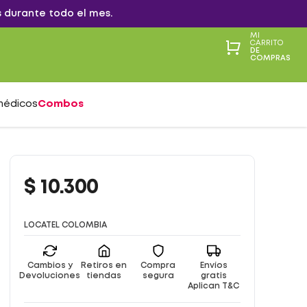
 durante todo el mes.
MI
CARRITO
DE
COMPRAS
médicos
Combos
$
10
.
300
LOCATEL COLOMBIA
Cambios y
Retiros en
Compra
Envíos
Devoluciones
tiendas
segura
gratis
Aplican T&C