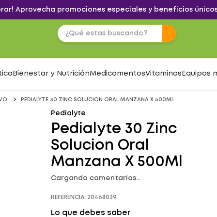
brar! Aprovecha promociones especiales y beneficios únicos
tica
Bienestar y Nutrición
Medicamentos
Vitaminas
Equipos 
IVO
PEDIALYTE 30 ZINC SOLUCION ORAL MANZANA X 500ML
Pedialyte
Pedialyte 30 Zinc
Solucion Oral
Manzana X 500Ml
Cargando comentarios…
REFERENCIA
:
20468039
Lo que debes saber