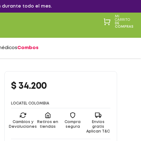
 durante todo el mes.
MI
CARRITO
DE
COMPRAS
médicos
Combos
$
34
.
200
LOCATEL COLOMBIA
Cambios y
Retiros en
Compra
Envíos
Devoluciones
tiendas
segura
gratis
Aplican T&C