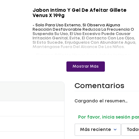
Jabon Intimo Y Gel De Afeitar Gillete
Venus X 199g
- Solo Para Uso Externo, Si Observa Alguna
Reacción Desfavorable Reduzca La Frecuencia O
Suspenda Su Uso, El Uso Excesivo Puede Causar
Irritación Genital, Evite, El Contacto Con Los Ojos,
Si Esto Sucede, Enjuáguelos Con Abundante Agua,
Manténgase Fuera Del Alcance De Los Niños.
- El nuevo
Gillette Venus
2 en 1
Jabón íntimo y
Gel para afeitar
Especial para Área Íntima fue
diseñado para uso a diario o durante el afeitado.
Mostrar Más
Úselo a diario como Jabón Íntimo, ya que su
fórmula posee pH balanceado para la zona íntima*
y está libre de fragancia, colorantes, parabenos y
siliconas. Además, puede utilizarlo mientras te
Comentarios
afeitas para proteger tu piel: su fórmula
transparente, te permite ver dónde te estás
afeitando y está dermatológica y
ginecológicamente testeado. Para resultados
Cargando el resumen…
increíbles, utilice la línea completa Venus Especial
para el Área Íntima. *zona íntima externa.
Por favor, inicia sesión p
Modo de uso
Frote Suavemente Una Pequeña Cantidad Sobre
Más reciente
Todo
La Piel Húmeda De La Región Genital Externa Hasta
Que Se Forme Una Ligera Espuma. Afeite O Utilícelo