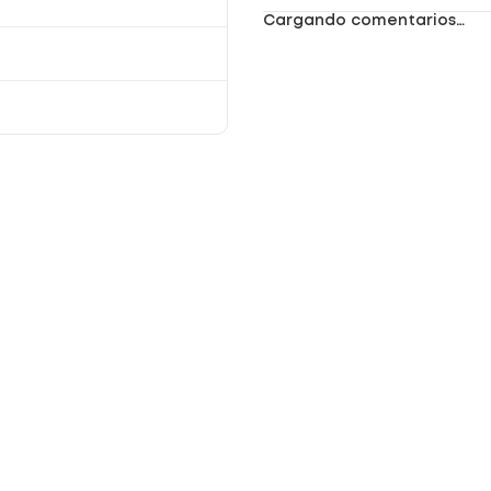
Como Jabón Íntimo. Enjuague Con Abundante
Agua.
Cargando comentarios…
Registro sanitario: NSOC55312-22PE