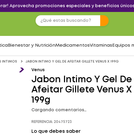
brar! Aprovecha promociones especiales y beneficios únicos
tica
Bienestar y Nutrición
Medicamentos
Vitaminas
Equipos 
S INTIMOS
JABON INTIMO Y GEL DE AFEITAR GILLETE VENUS X 199G
Venus
Jabon Intimo Y Gel De
Afeitar Gillete Venus X
199g
Cargando comentarios…
REFERENCIA
:
20475723
Lo que debes saber