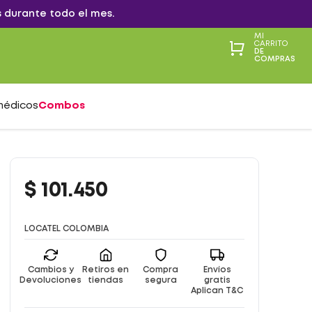
 durante todo el mes.
MI
CARRITO
DE
COMPRAS
médicos
Combos
$
101
.
450
LOCATEL COLOMBIA
Cambios y
Retiros en
Compra
Envíos
Devoluciones
tiendas
segura
gratis
Aplican T&C