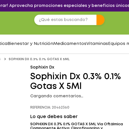
brar! Aprovecha promociones especiales y beneficios únicos
tica
Bienestar y Nutrición
Medicamentos
Vitaminas
Equipos 
S
SOPHIXIN DX 0.3% 0.1% GOTAS X 5ML
Sophixin Dx
Sophixin Dx 0.3% 0.1%
Gotas X 5Ml
Cargando comentarios…
REFERENCIA
:
20462360
Lo que debes saber
SOPHIXIN DX 0.3% 0.1% GOTAS X 5ML Vía Oftálmica
Componente Activo: Ciprofloxacino y