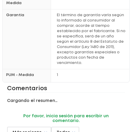
Medida
Cepilla los dientes con la crema dental realizando
movimientos
suaves
Utiliza el cepillo ultra suave para una limpieza más
Garantía
El término de garantía varía según
confortable
lo informado al consumidor al
Enjuaga la boca con 20 ml de Plax durante 30 segundos
comprar, acorde al tiempo
para mayor
frescura
Complementa tu rutina oral al menos dos veces al día de
establecido por el fabricante. Si no
forma
constante
se especifica, será de un año
según el artículo 8 del Estatuto de
Información adicional
Consumidor (Ley 1480 de 2011),
excepto garantías especiales o
Mantener fuera del alcance de
niños
Evitar ingerir los productos para mayor
seguridad
productos con fecha de
Suspender el uso en caso de reacción
desfavorable
vencimiento.
Conservar en un lugar
fresco
y protegido de la luz intensa
¿Por qué comprarlo en Locatel?
PUM - Medida
1
Productos
originales
que inspiran confianza
Acompañamiento con
asesoría
especializada
Comentarios
Opciones de
pago
cómodas y seguras
Compra fácil desde casa con experiencia
online
Cargando el resumen…
Registro sanitario:
NSOC00977-09P / INVIMA 2023DM-
0027348 / NSOC21963-06CO
Por favor, inicia sesión para escribir un
comentario.