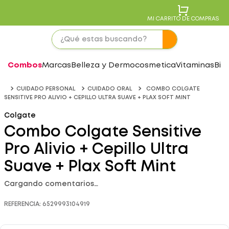
MI CARRITO DE COMPRAS
Combos
Marcas
Belleza y Dermocosmetica
Vitaminas
Bie
CUIDADO PERSONAL
CUIDADO ORAL
COMBO COLGATE
SENSITIVE PRO ALIVIO + CEPILLO ULTRA SUAVE + PLAX SOFT MINT
Colgate
Combo Colgate Sensitive
Pro Alivio + Cepillo Ultra
Suave + Plax Soft Mint
Cargando comentarios…
REFERENCIA
:
6529993104919