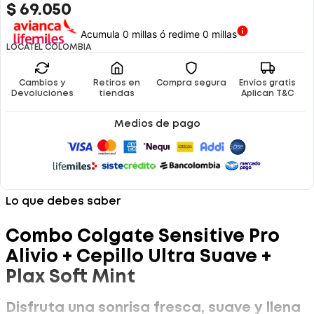
$
69
.
050
Acumula 0 millas ó redime 0 millas
LOCATEL COLOMBIA
Cambios y
Retiros en
Compra segura
Envíos gratis
Devoluciones
tiendas
Aplican T&C
Medios de pago
Lo que debes saber
Combo Colgate Sensitive Pro
Alivio + Cepillo Ultra Suave +
Plax Soft Mint
Disfruta una sonrisa fresca, suave y llena