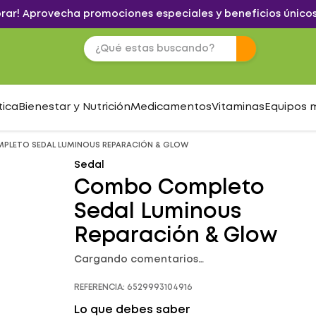
brar! Aprovecha promociones especiales y beneficios únicos
tica
Bienestar y Nutrición
Medicamentos
Vitaminas
Equipos 
LETO SEDAL LUMINOUS REPARACIÓN & GLOW
Sedal
Combo Completo
Sedal Luminous
Reparación & Glow
Cargando comentarios…
REFERENCIA
:
6529993104916
Lo que debes saber