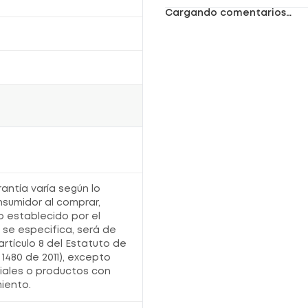
suave
y manejable
Aporta una experiencia de cuidado
ligera
Cargando comentarios…
sin sensación pesada
Ayuda a mantener un acabado más
radiante
y saludable
Diseñado para acompañar una rutina de
bienestar
diaria
Complementa el cuidado del cabello con
sensación
sedosa
y confortable
Favorece un cabello con apariencia más
brillante
y renovada
¿Cómo usar Combo Completo Sedal
Luminous Reparación & Glow?
Aplica el shampoo sobre el cabello húmedo y
masajea de forma
suave
Distribuye el acondicionador especialmente
en las puntas para mayor
cuidado
rantía varía según lo
Enjuaga completamente después de cada
aplicación para una sensación más
fresca
nsumidor al comprar,
Utiliza el serum sobre largos y puntas en
o establecido por el
cabello húmedo o
seco
sin enjuagar
o se especifica, será de
Información adicional
artículo 8 del Estatuto de
1480 de 2011), excepto
Mantener fuera del alcance de
niños
iales o productos con
Evitar el contacto directo con los
ojos
No ingerir los productos para mayor
iento.
seguridad
Suspender el uso si se presenta alguna