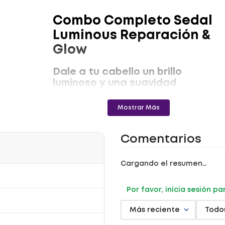
Combo Completo Sedal
Luminous Reparación &
Glow
Dale a tu cabello un brillo
luminoso y una suavidad
irresistible
Mostrar Más
Descubre este completo sistema de
cuidado
capilar
diseñado para transformar tu rutina con
bienestar, protección y una sensación radiante en
cada uso. El Shampoo Sedal Luminous UV Glycol
Comentarios
limpia delicadamente, mientras el acondicionador
ayuda a mantener el cabello más suave y
manejable. El serum capilar complementa la
experiencia aportando brillo y una sensación
Cargando el resumen…
ligera que acompaña tu rutina diaria de cuidado y
confianza.
Características principales
Por favor, inicia sesión p
Complementa tu rutina con reparación
Más reciente
Todo
capilar
y brillo luminoso
Favorece una sensación de cabello más