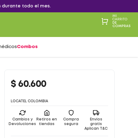
 durante todo el mes.
MI
CARRITO
DE
COMPRAS
médicos
Combos
$
60
.
600
LOCATEL COLOMBIA
Cambios y
Retiros en
Compra
Envíos
Devoluciones
tiendas
segura
gratis
Aplican T&C