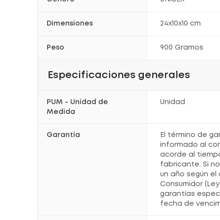
Dimensiones
24x10x10 cm
Peso
900 Gramos
Especificaciones generales
PUM - Unidad de
Unidad
Medida
Garantía
El término de ga
informado al co
acorde al tiemp
fabricante. Si n
un año según el 
Consumidor (Ley 
garantías espec
fecha de vencim