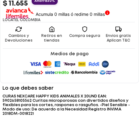
Ahorra
30%
$
11
.
655
Acumula 0 millas ó redime 0 millas
LOCATEL COLOMBIA
Cambios y
Retiros en
Compra segura
Envíos gratis
Devoluciones
tiendas
Aplican T&C
Medios de pago
Lo que debes saber
CURAS NEXCARE HAPPY KIDS ANIMALES X 20UND EAN:
5902658105562 Curitas microporosas con divertidos diseños y
flexibles para los cortes, raspones o rasguños. -Piel Sensible -
Modo de uso: De acuerdo a la Necesidad Registro INVIMA
2018DM-0018221