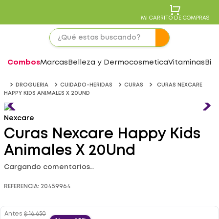
MI CARRITO DE COMPRAS
Combos
Marcas
Belleza y Dermocosmetica
Vitaminas
Bie
DROGUERIA
CUIDADO-HERIDAS
CURAS
CURAS NEXCARE
HAPPY KIDS ANIMALES X 20UND
Nexcare
Curas Nexcare Happy Kids
Animales X 20Und
Cargando comentarios…
REFERENCIA
:
20459964
Antes
$
16
.
650