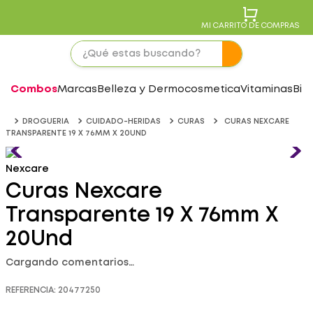
MI CARRITO DE COMPRAS
Combos
Marcas
Belleza y Dermocosmetica
Vitaminas
Bie
DROGUERIA
CUIDADO-HERIDAS
CURAS
CURAS NEXCARE
TRANSPARENTE 19 X 76MM X 20UND
Nexcare
Curas Nexcare
Transparente 19 X 76mm X
20Und
Cargando comentarios…
REFERENCIA
:
20477250