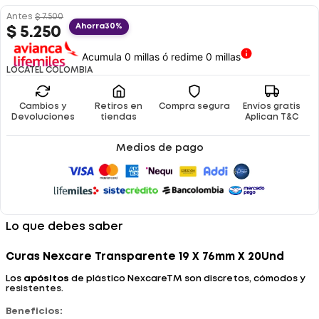
Antes
$
7
.
500
Ahorra
30%
$
5
.
250
Acumula 0 millas ó redime 0 millas
LOCATEL COLOMBIA
Cambios y
Retiros en
Compra segura
Envíos gratis
Devoluciones
tiendas
Aplican T&C
Medios de pago
Lo que debes saber
Curas Nexcare Transparente 19 X 76mm X 20Und
Los
apósitos
de plástico NexcareTM son discretos, cómodos y
resistentes.
Beneficios: