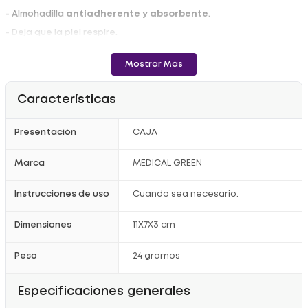
- Almohadilla
antiadherente y absorbente
.
- Deja que la piel respire.
- Ideal para aplicaciones discretas.
Mostrar Más
Modo de uso:
- Limpie y seque bien la herida. Saque el aderezo del sobre.
Características
- Retire el papel protector del apósito y coloque la almohadilla
sobre la herida.
Presentación
CAJA
- Presione el apósito sobre la piel para que se adhiera mejor.
- Para facilitar la retirada, tire suavemente de un extremo del
Marca
MEDICAL GREEN
apósito.
- Se sugiere cambiar cada 24 horas, repitiendo los pasos
Instrucciones de uso
Cuando sea necesario.
anteriores.
Registro Sanitario: 2022DM-0025209.
Dimensiones
11X7X3 cm
Peso
24 gramos
Especificaciones generales