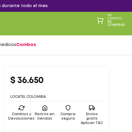
 durante todo el mes.
MI
CARRITO
DE
COMPRAS
médicos
Combos
$
36
.
650
LOCATEL COLOMBIA
Cambios y
Retiros en
Compra
Envíos
Devoluciones
tiendas
segura
gratis
Aplican T&C