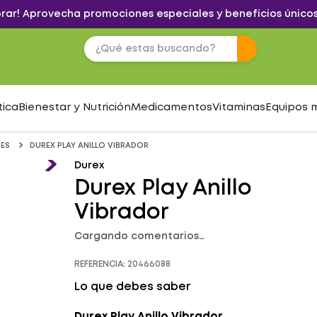
brar! Aprovecha promociones especiales y beneficios únicos
tica
Bienestar y Nutrición
Medicamentos
Vitaminas
Equipos 
ES
DUREX PLAY ANILLO VIBRADOR
Durex
Durex Play Anillo
Vibrador
Cargando comentarios…
REFERENCIA
:
20466088
Lo que debes saber